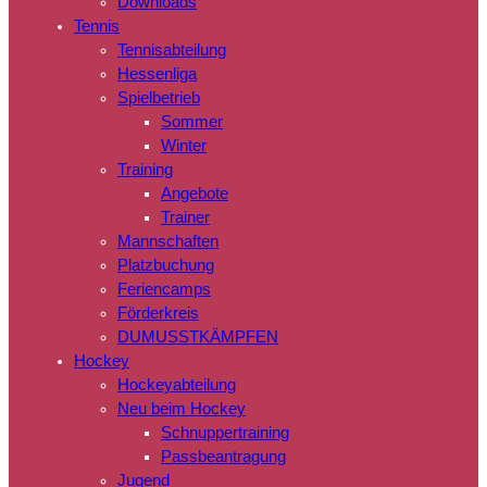
Downloads
Tennis
Tennisabteilung
Hessenliga
Spielbetrieb
Sommer
Winter
Training
Angebote
Trainer
Mannschaften
Platzbuchung
Feriencamps
Förderkreis
DUMUSSTKÄMPFEN
Hockey
Hockeyabteilung
Neu beim Hockey
Schnuppertraining
Passbeantragung
Jugend