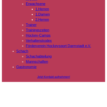
Erwachsene
1.Herren
1.Damen
2.Herren
Trainer
Trainingszeiten
Hockey-Camps
Verhaltenskodex
Förderverein Hockeysport Darmstadt e.V.
Schach
Schachabteilung
Mannschaften
Gastronomie
Jetzt Kontakt aufnehmen!
Willkommen beim
TEC Darmstadt