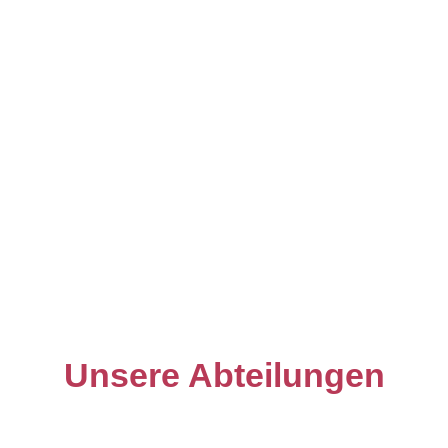
e.V.
Wir sind ein traditionsreicher Verein für
Tennis,
Hockey und Schach
– offen für alle Generationen und
jedes Leistungsniveau.
Direkt am Böllenfalltor gelegen, zwischen Lilien-
Stadion, Hochschulstadion und Stadtwald, bilden wir
ein lebendiges Stück Sportkultur in Darmstadt.
Jetzt Mitglied werden
Unsere Abteilungen