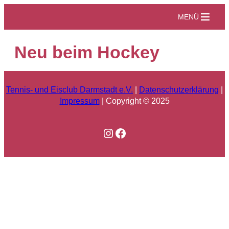
Zum
MENÜ
Inhalt
springen
Neu beim Hockey
Tennis- und Eisclub Darmstadt e.V.
|
Datenschutzerklärung
|
Impressum
| Copyright © 2025
Instagram
Facebook