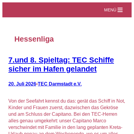
Zum
MENÜ
Inhalt
springen
Hessenliga
7.und 8. Spieltag: TEC Schiffe
sicher im Hafen gelandet
20. Juli 2026
TEC Darmstadt e.V.
•
Von der Seefahrt kennst du das: gerät das Schiff in Not,
Kinder und Frauen zuerst, dazwischen das Gekröse
und am Schluss der Capitano. Bei den TEC-Herren
alles genau umgekehrt: unser Capitano Marco
verschwindet mit Familie in den lang geplanten Kreta-
Urlaub genau an dem Wochenende, wo es um alles